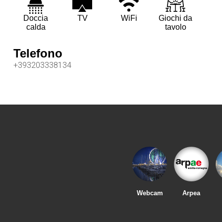
Doccia
TV
WiFi
Giochi da
calda
tavolo
Telefono
+393203338134
Webcam
Arpea