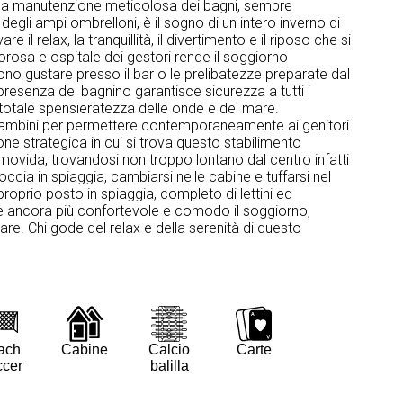
per la manutenzione meticolosa dei bagni, sempre
o degli ampi ombrelloni, è il sogno di un intero inverno di
l relax, la tranquillità, il divertimento e il riposo che si
orosa e ospitale dei gestori rende il soggiorno
sono gustare presso il bar o le prelibatezze preparate dal
resenza del bagnino garantisce sicurezza a tutti i
n totale spensieratezza delle onde e del mare.
 bambini per permettere contemporaneamente ai genitori
ione strategica in cui si trova questo stabilimento
movida, trovandosi non troppo lontano dal centro infatti
occia in spiaggia, cambiarsi nelle cabine e tuffarsi nel
proprio posto in spiaggia, completo di lettini ed
e ancora più confortevole e comodo il soggiorno,
re. Chi gode del relax e della serenità di questo
ach
Cabine
Calcio
Carte
cer
balilla