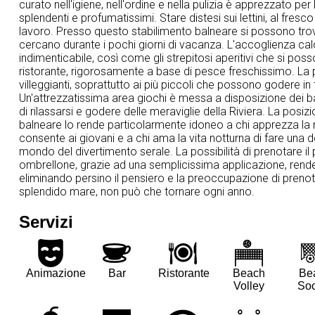
curato nell'igiene, nell'ordine e nella pulizia è apprezzato 
splendenti e profumatissimi. Stare distesi sui lettini, al fresc
lavoro. Presso questo stabilimento balneare si possono trovare i
cercano durante i pochi giorni di vacanza. L'accoglienza cal
indimenticabile, così come gli strepitosi aperitivi che si pos
ristorante, rigorosamente a base di pesce freschissimo. La p
villeggianti, soprattutto ai più piccoli che possono godere i
Un'attrezzatissima area giochi è messa a disposizione dei
di rilassarsi e godere delle meraviglie della Riviera. La posiz
balneare lo rende particolarmente idoneo a chi apprezza la 
consente ai giovani e a chi ama la vita notturna di fare una d
mondo del divertimento serale. La possibilità di prenotare il 
ombrellone, grazie ad una semplicissima applicazione, rend
eliminando persino il pensiero e la preoccupazione di prenota
splendido mare, non può che tornare ogni anno.
Servizi
Animazione
Bar
Ristorante
Beach
Be
Volley
Soc