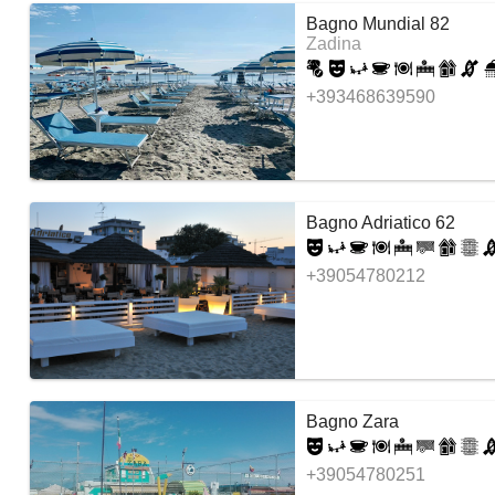
Bagno Mundial 82
Zadina
+393468639590
Bagno Adriatico 62
+39054780212
Bagno Zara
+39054780251