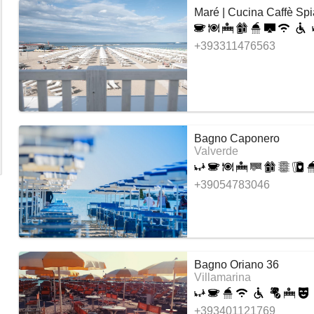
Maré | Cucina Caffè Sp
+393311476563
Bagno Caponero
Valverde
+39054783046
Bagno Oriano 36
Villamarina
+393401121769