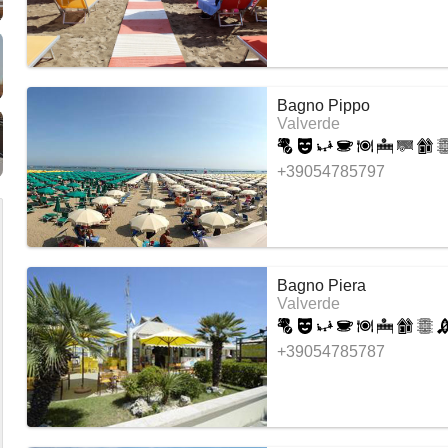
Bagno Pippo
Valverde
+39054785797
Bagno Piera
Valverde
+39054785787