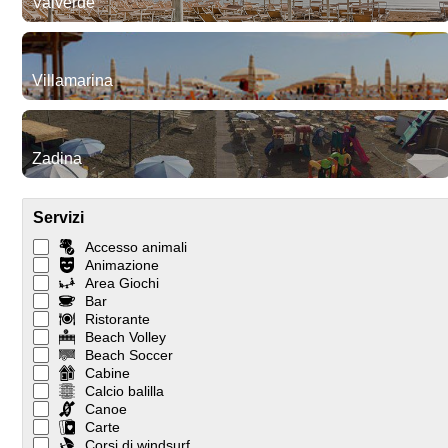
Valverde
Villamarina
Zadina
Servizi
Accesso animali
Animazione
Area Giochi
Bar
Ristorante
Beach Volley
Beach Soccer
Cabine
Calcio balilla
Canoe
Carte
Corsi di windsurf