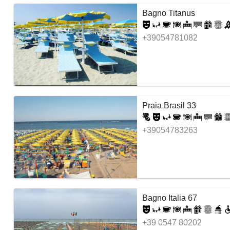
Bagno Titanus
+39054781082
Praia Brasil 33
+39054783263
Bagno Italia 67
+39 0547 80202